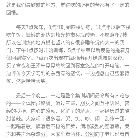
就是我们最欣慰的地方，觉得吃的所有的苦都有了一定的
回报。
每天7点起床，8点准时到四楼训练，11点半以后下楼
吃午饭，慵懒的溜达到烛光超市买瓶酸奶，不愿意爬7楼
所以在训练的地方横七竖八的有很多睡午觉的大一的我
们，下午1点按时开始训练，5点半结束以后疲倦的拖着身
体回到寝室。7点再次出现在舞团继续开始跳舞到深夜。
买了宵夜和王泽宁晃晃悠悠回到寝室悠哉的打开电脑，一
边评价今天学习到的东西有的感慨，一边抱怨自己腰酸背
疼，然后哈哈大笑。
最后一个晚上，一定是整个集训期间最令所有人难忘
的——全体团员聚餐。酒过三巡，朋友之间互相诉说。曾
经的扶持、内心的感动、化解了的矛盾、一起经历过的酸
甜苦辣。大家喝了很多酒，哭、笑、吵、闹，乱作一团。
一起唱着歌，醉酒后不稳的舞步，满地凌乱的空酒瓶，哭
声和笑声混杂难分。大家举着酒杯，分别向于老师说着自