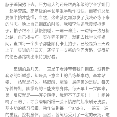
脖子瞬间劈下去。压力最大的还是跟高年级的学长学姐们
一起学套路。高年级的学长学姐学动作很快，而我们总是
要慢半拍才能懂，当然，这也就更加激发了我决心练下来
的斗志。晚上自己训练的时候，我和李浩迅就慢慢抠步
子，拍子跟不上就慢慢喊，一遍一遍连，一边练一边分析
总结，自己找技巧。实在弄不懂了，就跑去找学长学姐
问，直到每一个步子都能顺利卡上拍子，已经是第三天晚
上了。集训的前三天，还学了一支新的伦巴套路，觉得新
的伦巴套路跳出来特别好看。
集训的后几天，一直是于老师带着我们训练。没有新
套路的新鲜感，却是真正意义上的苦练基本功。基本站
姿，一站就是好久。胳膊酸、腿酸，最痛苦的是脚。每天
穿着舞鞋，脚掌疼的不能支撑身体。每天早上一觉醒来，
第一反应就是——浑身酸疼，我起不了床啦！！！！闹钟
响了三遍了，才会磨磨蹭蹭一脸不情愿的起来刷牙洗脸。
基本功的练习很细，动作做到每一个and拍，一遍又一遍
的重复，控制身体。当然，苦练也受到了一定的表扬，这