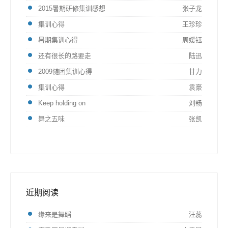
2015暑期研修集训感想
张子龙
集训心得
王珍珍
暑期集训心得
周媛钰
还有很长的路要走
陆迅
2009随团集训心得
甘力
集训心得
袁豪
Keep holding on
刘畅
舞之五味
张凯
近期阅读
缘来是舞蹈
汪蕊