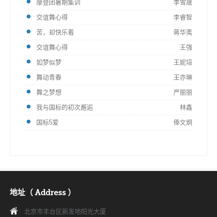
摩登团暑期集训
李雪晟
交谊舞心得
李睿智
苦，却快乐着
蒋华夷
交谊舞心得
王强
如梦似梦
王妮培
舞动青春
王亦琳
舞之梦想
严丽丽
我与国标的初次邂逅
林鑫
国标5爱
俸文炯
地址（ Address ）
北京市丰台区新发地阳光大厦