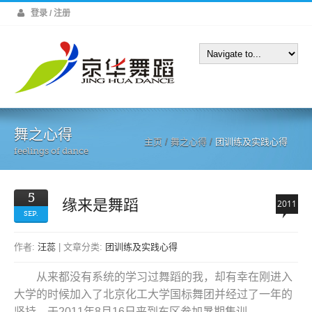
登录 / 注册
舞之心得
主页
/
舞之心得
/
团训练及实践心得
feelings of dance
5
缘来是舞蹈
2011
SEP.
作者:
汪蕊
| 文章分类:
团训练及实践心得
从来都没有系统的学习过舞蹈的我，却有幸在刚进入
大学的时候加入了北京化工大学国标舞团并经过了一年的
坚持，于2011年8月16日来到东区参加暑期集训。