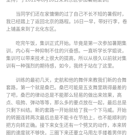
当同学们还在家慵懒的过了自己不长不短的暑假时，
我已经踏上了返回北京的路程。16日一早，带好行李，卷
上铺盖来到了北化东区。
吃完午饭，集训正式开始。毕竟是第一次参加暑期集
训，内心有一种抑制不住的兴奋感。一直听学长学姐说，
集训可以带来技术上很大的提高，所以从很久以前就对集
训有一种强烈的期待感，如今，我终于站在了这里。
训练的最初几天，史航和他的舞伴来教我们新的合舞
套路，第一个就是桑巴。桑巴可能是五支舞里跳得最差的
了吧，桑巴的律动总是不能那么轻易的做出来效果，高
点、吸胯、弹动等等，那么多的要点放在一起，最后总是
只剩下纠结。新的套路一开始就给了我一个下马威。开始
的转圈连转两次最后总是不能卡在节拍上，也不能顺利的
把方向转正确。接下来女生还有一个劈叉的动作，本来转
圈的速度就不够快，三圈下来还要立马用左手搂着男伴的