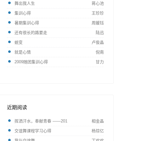
舞出我人生
蒋心池
集训心得
王珍珍
暑期集训心得
周媛钰
还有很长的路要走
陆迅
蜕变
卢俊晶
就是心情
倪南
2009随团集训心得
甘力
近期阅读
挥洒汗水，奉献青春 ——201
相金晶
交谊舞课程学习心得
杨琮亿
我与交谊舞
丁欢欢