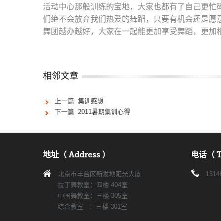
活动中心那般训练的宝地，大家也都有了自己更忙
们绝不会放弃我们热爱的舞蹈，只要有机会还是愿
舞团越办越好，大家在一起能更加享受舞蹈，更加
相邻文章
上一篇 集训感想
下一篇 2011暑期集训心得
地址（ Address ）
电话（ T
北京市丰台区新发地阳光大厦
1314
拉丁舞教室：四楼 404室
中国舞教室：三楼 305室
综合教室 ：三楼 301室