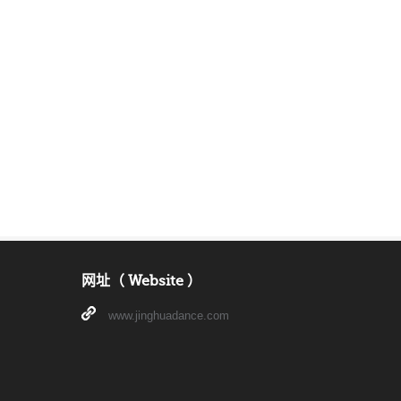
网址（ Website ）
www.jinghuadance.com