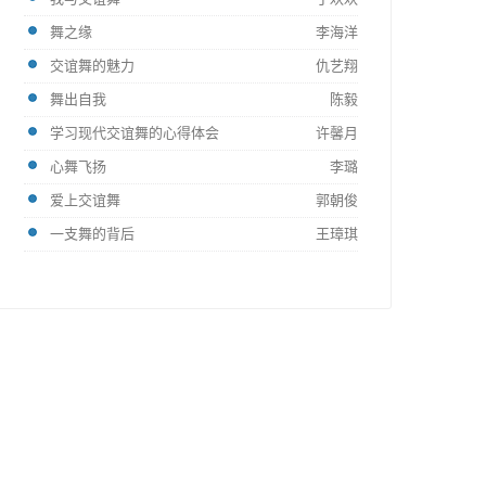
舞之缘
李海洋
交谊舞的魅力
仇艺翔
舞出自我
陈毅
学习现代交谊舞的心得体会
许馨月
心舞飞扬
李璐
爱上交谊舞
郭朝俊
一支舞的背后
王璋琪