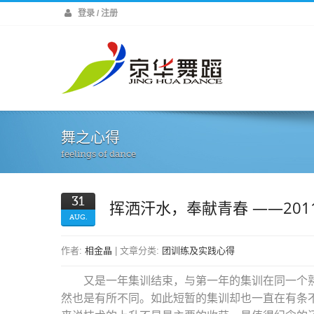
登录 / 注册
舞之心得
feelings of dance
31
挥洒汗水，奉献青春 ——201
AUG.
作者:
相金晶
| 文章分类:
团训练及实践心得
又是一年集训结束，与第一年的集训在同一个
然也是有所不同。如此短暂的集训却也一直在有条