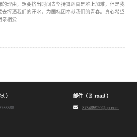
碌的理由，想要挤出时间去坚持舞蹈真是难上加难，但是我
意去挥洒我们的汗水，为国标团奉献我们的青春。真心希望
相亲相爱！
el ）
邮件（ E-mail ）
6756568
875465920@qq.com