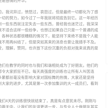
还是感情的升华。
的，我诧异过，愤怒过，哀怨过，但是最终一切都化为了感
一切的努力，如今过了一年我就将彻底告别它。这一年经历
到一些东西就注定失去一些东西，曾经我也迷茫过，我深深
就不适合这样一些纷争，也想过如果自己只是一个普通的成
，各种状态都很糟糕的情况下，能坚持下来绝不是我个人能
我不用再纠结了，但是突如其来的消息也曾让我措手不及。
受，理解，赞同，也许放下这份沉重的负担对我来说真的是
。
他们在教学的同时也与我们和谐相处成为了好朋友。他们的
都令大家抓狂不已，每天高强度的训练也让所有人叫苦连
多累都丝毫没有影响大家对国标舞的热情，大家还是坚持
到大家的进步，尤其是第一次参加集训的大一成员们，看到
我们4天的训练很快就结束了，真是有点意犹未尽。刚刚与
的两天中，让我们的友谊更进一步，与专业人士做朋友其实