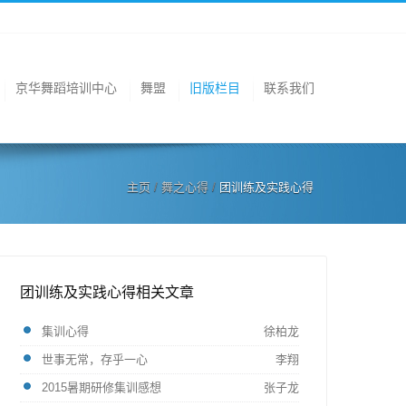
京华舞蹈培训中心
舞盟
旧版栏目
联系我们
主页
/
舞之心得
/
团训练及实践心得
团训练及实践心得相关文章
集训心得
徐柏龙
世事无常，存乎一心
李翔
2015暑期研修集训感想
张子龙