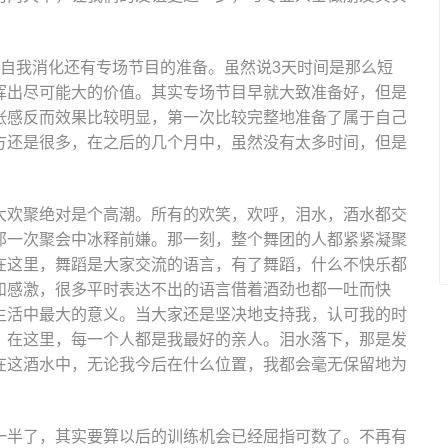
是自我消化还有专场节目的准备。虽然说3天时间是那么短
挥出尽可能大的价值。其实专场节目早就大致准备好，但是
张感反而效果比较明显，第一次比较完整地准备了属于自己
方还是很多，在之后的几个月中，虽然没有太多时间，但是
大欢聚绝对是个高潮。所有的欢笑，欢呼，泪水，酒水都交
那一次聚会中冰释前嫌。那一刻，整个舞团的人都紧紧凝聚
在这里，舞蹈是大家交流的语言，有了舞蹈，什么不快乐都
和感激，很多平时表达不出的语言借着酒劲也都一吐而快
生活中最大的意义。当大家还是坚决地支持我，认可我的时
，在这里，每一个人都是我最好的亲人。泪水落下，那是发
在这酒水中，无论我今后在什么位置，我都会毫无保留地为
一半了，其实要算以后的训练机会已经屈指可数了。不再有