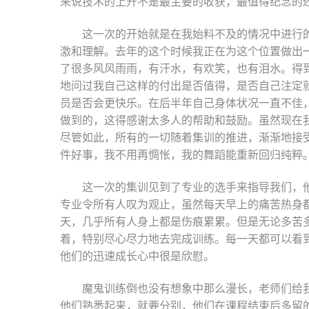
来说技术的上升不是最主要的收获，最值得纪念的
这一次的开始就是在我始料不及的情况中进行
激和理解。去年的这个时候我正在为这个位置做出
了很多风风雨雨，有汗水，有欢笑，也有泪水。得
地问过我自己这样的付出是否值得，是否自己注定
员是否会更快乐。在后半年自己身体状况一直不佳
做到的，这得感谢太多人的帮助和鼓励。虽然现在
尽管如此，所有的一切随着集训的推进，渐渐地接
件好事，我不用再惆怅，我的舞蹈能重新回归纯粹
这一次的集训见到了专业的选手来指导我们，
专业令所有人叹为观止，虽然每天早上的痛苦热身
天，几乎所有人身上都是伤痕累累。但是无论多苦
着，特别尽心尽力地去完成训练。每一天都可以看
他们的迅速成长心中很是欣慰。
魔鬼训练倒也没有想象中那么漫长，老师们给
他们熟悉起来，就要分别，他们在课程结束后多留