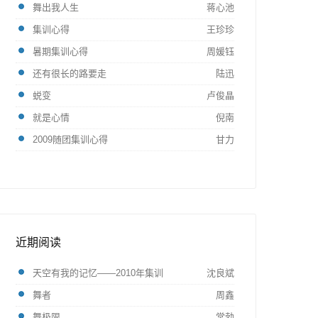
舞出我人生
蒋心池
集训心得
王珍珍
暑期集训心得
周媛钰
还有很长的路要走
陆迅
蜕变
卢俊晶
就是心情
倪南
2009随团集训心得
甘力
近期阅读
天空有我的记忆——2010年集训
沈良斌
舞者
周鑫
舞极限
常勃