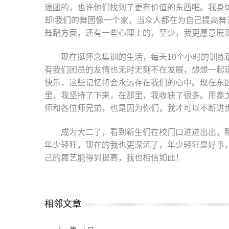
退团的，也许他们找到了更有价值的东西吧。我身
却!我们的舞团像一个家，当众人都在为自己提高
舞蹈方面，还有一些心理上的，至少，我更愿意展
现在挺怀念集训的生活，每天10个小时的训
有我们团员的友情也无时无刻不在发展，想想一起
快乐，这些记忆将会永远存在我们的心中。现在东
里，我坚持了下来，在那里，我收获了很多。用泰
师和各位师兄弟，也是因为你们，我才可以不断进
成为大二了，看到新生们在校门口进进出出，
年少轻狂，现在的我也更深沉了，年少轻狂是好事
己的舞艺能得到提高，我也相信如此！
相邻文章