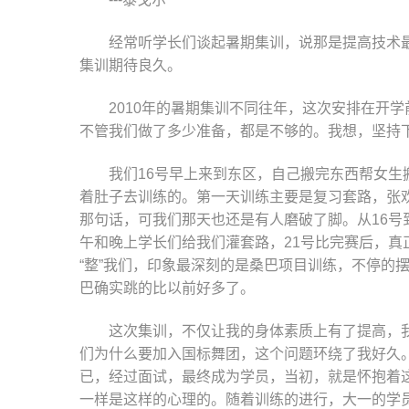
经常听学长们谈起暑期集训，说那是提高技术
集训期待良久。
2010年的暑期集训不同往年，这次安排在开
不管我们做了多少准备，都是不够的。我想，坚持
我们16号早上来到东区，自己搬完东西帮女生
着肚子去训练的。第一天训练主要是复习套路，张
那句话，可我们那天也还是有人磨破了脚。从16号
午和晚上学长们给我们灌套路，21号比完赛后，
“整”我们，印象最深刻的是桑巴项目训练，不停的
巴确实跳的比以前好多了。
这次集训，不仅让我的身体素质上有了提高，
们为什么要加入国标舞团，这个问题环绕了我好久
已，经过面试，最终成为学员，当初，就是怀抱着
一样是这样的心理的。随着训练的进行，大一的学