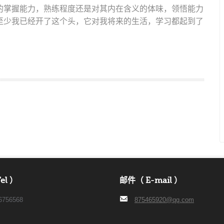
的掌握能力，熟练程度还是对其内在含义的体味，领悟能力
至少我已经开了这个头，它对我将来的生活，学习都起到了
el ）
邮件（ E-mail ）
6756568
875465920@qq.com