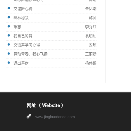
交谊舞心得
朱忆潮
舞林秘笈
韩帅
难忘......
李秀红
我自己的舞
袁明汕
交谊舞学习心得
安琼
舞动青春，我心飞扬
王丽娇
迈出舞步
杨伟锦
网址（ Website ）
www.jinghuadance.com