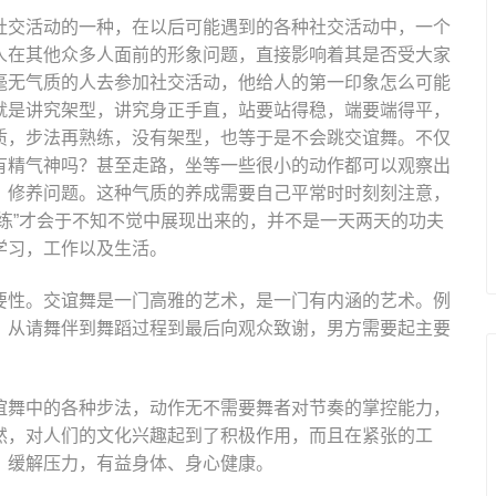
社交活动的一种，在以后可能遇到的各种社交活动中，一个
人在其他众多人面前的形象问题，直接影响着其是否受大家
毫无气质的人去参加社交活动，他给人的第一印象怎么可能
就是讲究架型，讲究身正手直，站要站得稳，端要端得平，
质，步法再熟练，没有架型，也等于是不会跳交谊舞。不仅
有精气神吗？甚至走路，坐等一些很小的动作都可以观察出
，修养问题。这种气质的养成需要自己平常时时刻刻注意，
练”才会于不知不觉中展现出来的，并不是一天两天的功夫
学习，工作以及生活。
要性。交谊舞是一门高雅的艺术，是一门有内涵的艺术。例
，从请舞伴到舞蹈过程到最后向观众致谢，男方需要起主要
谊舞中的各种步法，动作无不需要舞者对节奏的掌控能力，
然，对人们的文化兴趣起到了积极作用，而且在紧张的工
，缓解压力，有益身体、身心健康。