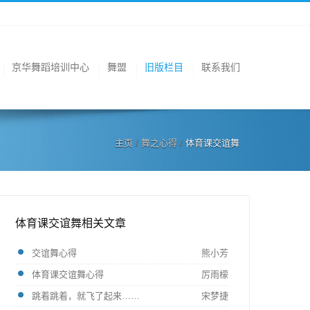
京华舞蹈培训中心
舞盟
旧版栏目
联系我们
主页
/
舞之心得
/
体育课交谊舞
体育课交谊舞相关文章
交谊舞心得
熊小芳
体育课交谊舞心得
厉雨檬
跳着跳着，就飞了起来……
宋梦捷