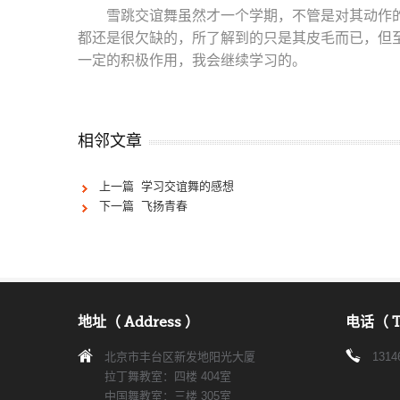
雪跳交谊舞虽然才一个学期，不管是对其动作
都还是很欠缺的，所了解到的只是其皮毛而已，但
一定的积极作用，我会继续学习的。
相邻文章
上一篇 学习交谊舞的感想
下一篇 飞扬青春
地址（ Address ）
电话（ T
北京市丰台区新发地阳光大厦
1314
拉丁舞教室：四楼 404室
中国舞教室：三楼 305室