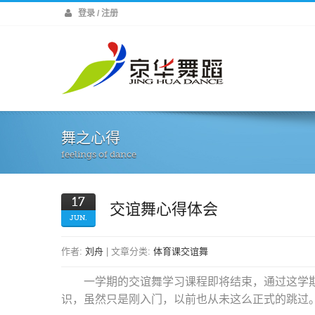
登录 / 注册
舞之心得
feelings of dance
17
交谊舞心得体会
JUN.
作者:
刘舟
| 文章分类:
体育课交谊舞
一学期的交谊舞学习课程即将结束，通过这学
识，虽然只是刚入门，以前也从未这么正式的跳过