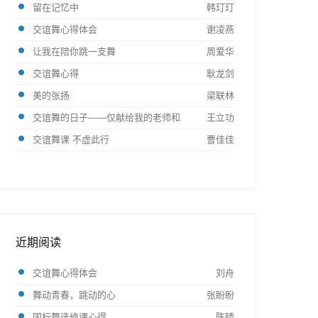
留在记忆中
韩玎玎
交谊舞心得体会
谢凌燕
让我在陪你跳一支舞
周爱华
交谊舞心得
耿龙剑
美的张扬
梁联林
交谊舞的日子——仅献给我的老师和
王立功
交谊舞课 不虚此行
曹佳佳
近期阅读
交谊舞心得体会
刘舟
舞动青春，跳动的心
张盼盼
国标舞选修课心得
陈晴