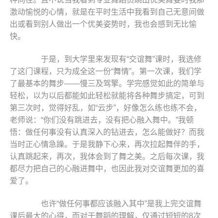
激动愉悦的心情，就是在平时生活中我看到自己无意间做
出或看到别人做出一个优美姿势时，我也会感到无比愉
快。
于是，到大学里来发现有“交谊舞”课时，我选修
了这门课程，只为成全这一份“舞情”。第一次课，我们学
了最基本的舞步――慢三及驾擎。学完感觉如此的简单与
轻松，以为以后都能如此轻松就能将各种舞步搞定，可到
第三次时，觉得好乱，如“云步”，好像怎么练也练不会，
老师说：“你们没有跳进去，没有把心融入舞中。”我顿
悟：做任何事没有认真深入的钻进去，怎么能做好？而我
当时正心情急躁。于是我静下心来，再次拉起舞伴的手，
认真跳起来，再次，我体会到了舞之美。之后每次课，我
都尽力把自己的心融进舞中，也因此我对交谊舞更加的喜
爱了。
也许“做任何事都应该融入其中”是我上完交谊舞
课后最大的心得，而对于舞蹈的理解，仅通过短短的8次