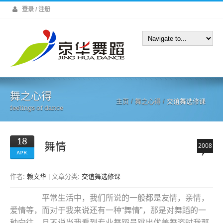
登录 / 注册
舞之心得
主页
/
舞之心得
/
交谊舞选修课
feelings of dance
18
舞情
2008
APR.
作者:
赖文华
| 文章分类:
交谊舞选修课
平常生活中，我们所说的一般都是友情，亲情，
爱情等，而对于我来说还有一种“舞情”，那是对舞蹈的一
种向往。且不说当我看到专业舞蹈员跳出优美舞姿时我那