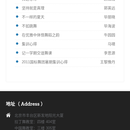
坚持就是真理
郭英远
不一样的夏天
毕丽晓
不如跳舞
毕海波
在优雅中体悟舞蹈之韵
牛园园
集训心得
马啸
记一学期交谊舞课
李思源
2011国标舞团暑期集训心得
王黎豫丹
地址（ Address ）
北京市丰台区新发地阳光大厦
拉丁舞教室：四楼 404室
中国舞教室：三楼 305室