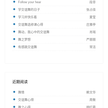
Follow your hear
段非
学交谊舞的日子
张占佳
学习并快乐着
夏莹
交谊舞选修课心得
庄雅亭
舞动，我心中的交谊舞
肖瑶
舞之梦想
严丽丽
有感跳交谊舞
常洁
近期阅读
舞情
赖文华
交谊舞心得
周衡
舞之心得
顾红霞