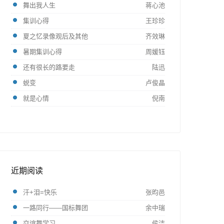
舞出我人生
蒋心池
集训心得
王珍珍
夏之忆录像观后及其他
齐效琳
暑期集训心得
周媛钰
还有很长的路要走
陆迅
蜕变
卢俊晶
就是心情
倪南
近期阅读
汗+泪=快乐
张昀邑
一路同行——国标舞团
余中瑞
交谊舞学习
侯洁