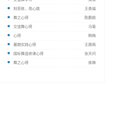
刻苦练，用心跳
王勇福
舞之心得
陈鹏鹃
交谊舞心得
马菊
心得
韩梅
暑期实践心得
王茜萌
国标舞选修课心得
张天问
舞之心得
侯琳