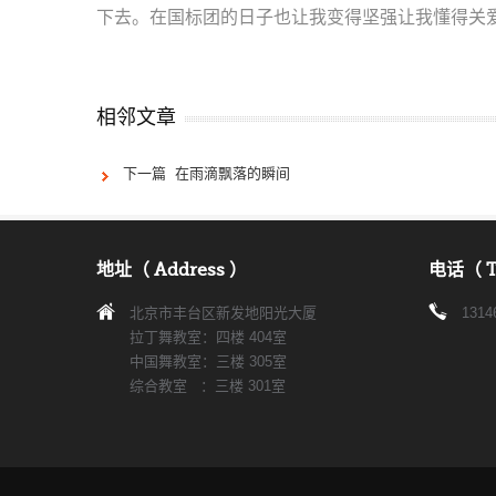
下去。在国标团的日子也让我变得坚强让我懂得关
相邻文章
下一篇 在雨滴飘落的瞬间
地址（ Address ）
电话（ T
北京市丰台区新发地阳光大厦
1314
拉丁舞教室：四楼 404室
中国舞教室：三楼 305室
综合教室 ：三楼 301室