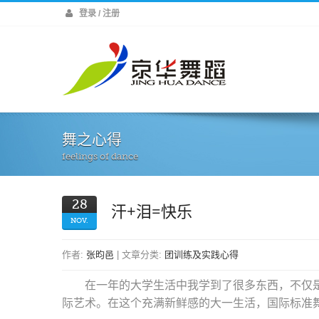
登录 / 注册
舞之心得
feelings of dance
28
汗+泪=快乐
NOV.
作者:
张昀邑
| 文章分类:
团训练及实践心得
在一年的大学生活中我学到了很多东西，不仅
际艺术。在这个充满新鲜感的大一生活，国际标准