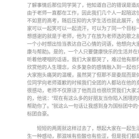
了解事情后那位同学哭了，他知道自己的错误是造
由于老师一直都在工作，因此我们几个人一起陪这
不如意的高考，随后压抑的大学生活也就此展开，
家可以一起笑可以一起流汗，可以为了同一个目标
想感谢的就是于老师，他为了在放为老师选的歌之
一个小时想出恰当表达自己心情的词语，他想向大家推荐自己
康与帮助)。是的，一个人只要健康快乐的生活并
听着他哽咽的话语，我们大家都哭了，难过他有那
欣赏他的人生理念，众多复杂的感情融入到一起也
大家抱头痛哭的温暖，虽然哭了但那不是委屈而是
位同学向老师道歉的时候我们全团的人都站在他的
很感动，老师不仅原谅了他而且也很欣赏我们大家
的，他说：“现在有这么多的好朋友当你陷入困境
帮助你了。”就这么一句话让我感到身为国标团中
标团自豪。
短短的两周就这样过去了，想起大家在一起生
生一种感动，那滋味有些酸也有些涩，但是我们都