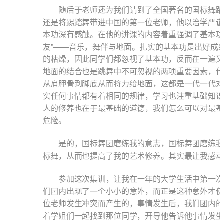
随后于老师还为我们请到了全国著名的国标舞
还是将踢踏舞带进中国的第一位老师，他以治学严
本功深有感触。在他的讲课的内容着重强调了基本
友”——音乐，舞伴与地面。扎实的基本功是出好
的枯燥，因此同学们都忽视了基本功，反而在一遍
地面的结合也是跳舞中不可忽视的两项重要因素，
从肩胛骨到脚底从而将力给地面，这都是一代一代
实任何事情都有着相同的规律，学习也注重基础知
人的修养也在于最基础的道德，我们怎么可以对最
危险。
是的，国标舞团磨练我的意志，国标舞团磨练
标舞，从而也提高了我的艺术修养。其实最让我感
参加这次集训，让我在一年的大学生活中第一
们团内出现了一个小小的意外，而正是这种意外才
位老师发生冲突而产生的，事情发生后，我们团内
着学姐们一起找到那位同学，开导他告诉他事情发