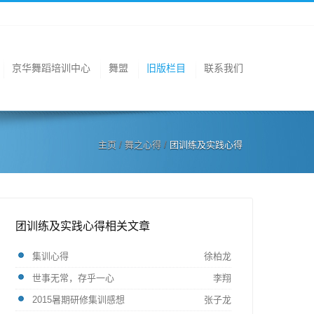
京华舞蹈培训中心
舞盟
旧版栏目
联系我们
主页
/
舞之心得
/
团训练及实践心得
团训练及实践心得相关文章
集训心得
徐柏龙
世事无常，存乎一心
李翔
2015暑期研修集训感想
张子龙