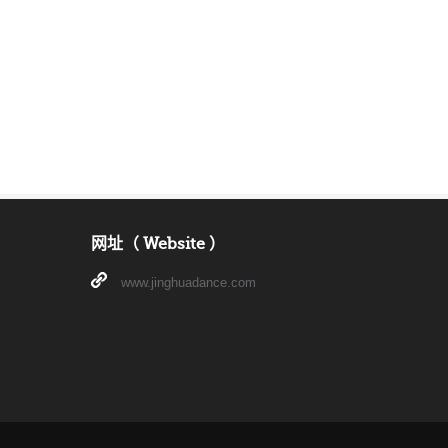
网址（ Website ）
www.jinghuadance.com