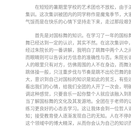
在短短的暑期里学校的艺术团也不放松，由于
集训。这次集训被团内的同学称作是魔鬼季节，大
气馁而是在快乐的心情下坚持走下来，走过那段艰
首先是对国标舞的知识。在学习了一年的国标
舞已经达到一定的认识，其实不然。在这次集训中
经过朱院长的一番讲解，我明白了跳舞中两个人之
而眼睛则可以告诉对方信息的准确性与否。朱院长
人的眼里只有对方，仿佛周围的人不在身边，而舞池
跳体操一般，只注重步伐与节奏是跳不出伦巴舞的
大，意识到自己对国标的知识是如此的贫乏，有些
看出我们的心情，给我们全团的人开了一次会，明
调这种感觉，只要音乐一起你整个人就应该融入到
当了解国标舞的文化及其发源地。全团在于老师的
练习更良好的心态去学习。这让我体会到一位哲人
知；接受教育使人逐渐发现自己的无知。人在不停
这个领域中的博大精深，从而你会认为自己的知识