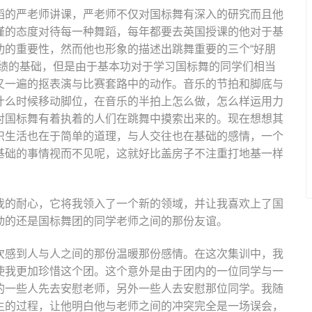
蹈的严老师讲课，严老师不仅对国标舞有深入的研究而且他
谨的态度对待每一种舞蹈，每年都要去英国授课的他对于基
功的重要性，然而他也形象的描述出跳舞重要的三个“好朋
成绩的基础，但是由于基本功对于学习国标舞的同学们相当
又一遍的抠表演与比赛套路中的动作。音乐的节拍和脚底与
什么时候移动脚位，在音乐的半拍上怎么做，怎么样运用力
对国标舞有着执着的人们在跳舞中摸索出来的。现在想想其
识生活也在于简单的道理，与人交往也在基础的感情，一个
基础的事情视而不见呢，这就好比盖房子不注重打地基一样
我的耐心，它将我领入了一个新的领域，并让我喜欢上了国
动的还是国标舞团的同学老师之间的那份友谊。
次感到人与人之间的那份温暖那份感情。在这次集训中，我
使我更加珍惜这个团。这个意外是由于团内的一位同学与一
的一些人先去安慰老师，另外一些人去安慰那位同学。我随
生的过程，让他明白他与老师之间的冲突完全是一场误会，