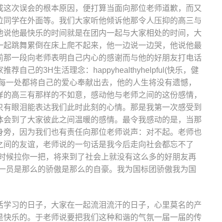
成这次误会的根本原因，便打算当面向那位老师道歉，而又
位同学在外面等。我们大家听他倾诉他那令人压抑的高三与
他说他最快乐的时间就是在团内一起与大家相处的时间，大
一起跳舞累倒在床上爬不起来，他一边说一边哭，他说他最
前那一段向老师表明自己内心的感谢而与他的好朋友打电话
的3H生活理念：happyhealthyhelpful(快乐，健
在每一处都将自己的爱心奉献出去，他的人生将没有遗憾，
样的高三有那样的不如意，感动他与老师之间的这份感情，
只有眼泪能表达我们此时此刻的心情。那是我第一次感受到
体会到了大家彼此之间温暖的感情。最令我感动的是，当那
身旁，因为我们也有责任向那位老师说声：对不起。老师也
之间的友谊，老师说的一句话是我今后走向社会都忘不了
的时候拉你一把，将来到了社会上就没有这么多的好朋友再
的一员是那么的骄傲是那么的自豪。我为国标团骄傲我为国
活学习的日子，大家在一起流泪流汗的日子，心里莫名的产
是快乐的。于老师说要把我们这种和谐的气氛一届一届的传