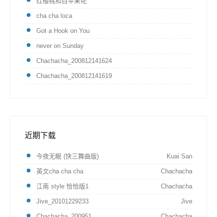
红樱桃和白苹果花
cha cha loca
Got a Hook on You
never on Sunday
Chachacha_200812141624
Chachacha_200812141619
近期下载
今夜无眠 (快三舞曲版)
Kuai San
英文cha cha cha
Chachacha
江南 style 恰恰版1
Chachacha
Jive_20101229233
Jive
Chachacha_200951
Chachacha