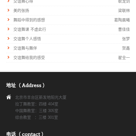
交谊舞心得
耿龙剑
美的张扬
梁联林
舞蹈中得到的感想
葛陶晨曦
交谊舞课 不虚此行
曹佳佳
交谊舞个人感悟
张梦
交谊舞与舞伴
贺鑫
交谊舞给我的感受
翟全一
地址（ Address ）
北京市丰台区新发地阳光大厦
拉丁舞教室：四楼 404室
中国舞教室：三楼 305室
综合教室 ：三楼 301室
电话（ contact ）