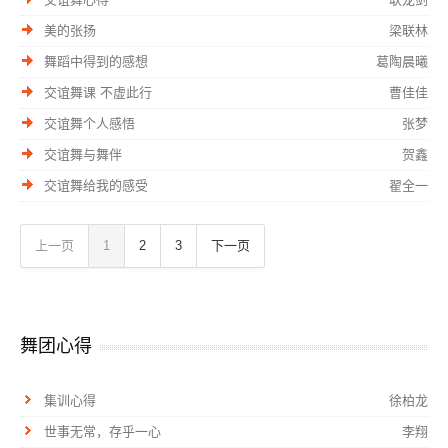
美的张扬
梁联林
舞蹈中得到的感想
葛陶晨曦
交谊舞课 不虚此行
曹佳佳
交谊舞个人感悟
张梦
交谊舞与舞伴
贺鑫
交谊舞给我的感受
翟全一
上一页
1
2
3
下一页
舞团心得
集训心得
徐柏龙
世事无常，存乎一心
李翔