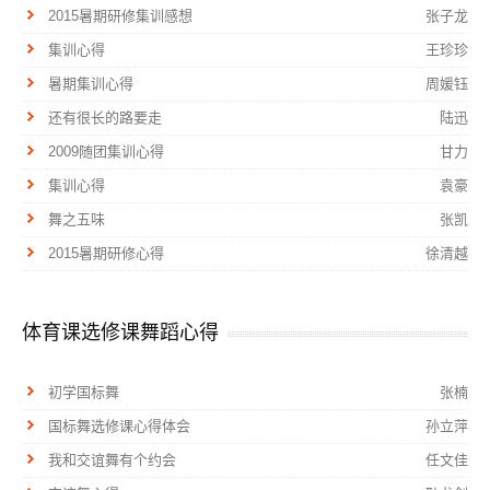
2015暑期研修集训感想
张子龙
集训心得
王珍珍
暑期集训心得
周媛钰
还有很长的路要走
陆迅
2009随团集训心得
甘力
集训心得
袁豪
舞之五味
张凯
2015暑期研修心得
徐清越
体育课选修课舞蹈心得
初学国标舞
张楠
国标舞选修课心得体会
孙立萍
我和交谊舞有个约会
任文佳