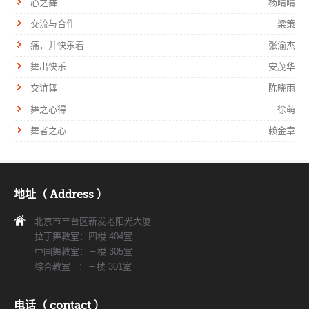
心之舞
杨晴晴
交流与合作
梁策
痛，并快乐着
张渝杰
舞出快乐
安茂华
交谊舞
陈晓雨
舞之心得
徐萌
舞者之心
赖金章
地址（ Address ）
北京市丰台区新发地阳光大厦
拉丁舞教室：四楼 404室
中国舞教室：三楼 305室
综合教室 ：三楼 301室
电话（ contact ）