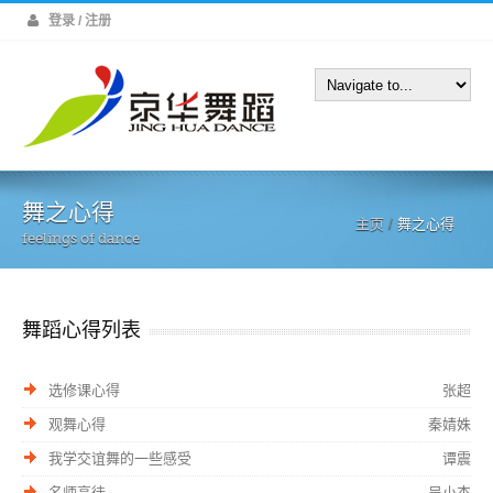
登录 / 注册
舞之心得
主页
/
舞之心得
feelings of dance
舞蹈心得列表
选修课心得
张超
观舞心得
秦婧姝
我学交谊舞的一些感受
谭震
名师高徒
吴小杰