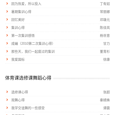
因为热爱，所以投入
丁有如
暑期集训心得
常丽娜
回忆美好
邓雄元
集训心得
陈佳岚
第一次集训感悟
杨世意
成蛹（2010第二次集训心得）
甘力
那些天，我们一起度过的集训
董育杉
我爱国标
徐康
体育课选修课舞蹈心得
选修课心得
张超
观舞心得
秦婧姝
我学交谊舞的一些感受
谭震