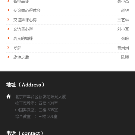
名师高徒
吴小杰
交谊舞心得体会
赵银
交谊舞课心得
王艺琳
交谊舞心得
刘小军
高贵的蝴蝶
张盼
寻梦
曾娟娟
旋转之后
陈曦
地址（ Address ）
北京市丰台区新发地阳光大厦
拉丁舞教室：四楼 404室
中国舞教室：三楼 305室
综合教室 ：三楼 301室
电话（ contact ）