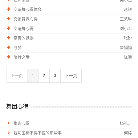
交谊舞心得体会
赵银
交谊舞课心得
王艺琳
交谊舞心得
刘小军
高贵的蝴蝶
张盼
寻梦
曾娟娟
旋转之后
陈曦
上一页
1
2
3
下一页
舞团心得
集训心得
杨礼吉
我与国标不得不说的那些事
何梓