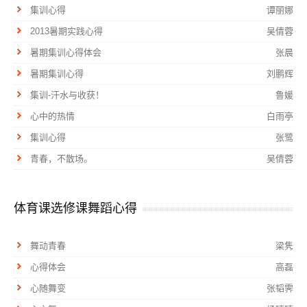
集训心得
谭丽娜
2013暑期实践心得
吴倩蓉
暑期集训心得体会
张晨
暑期集训心得
刘鹏辉
集训-汗水与收获！
鲁媛
心中的热情
白雨亭
集训心得
张鹭
青春，不散场。
吴倩蓉
体育课选修课舞蹈心得
舞动青春
梁隽
心得体会
高磊
心随舞变
张韬霁