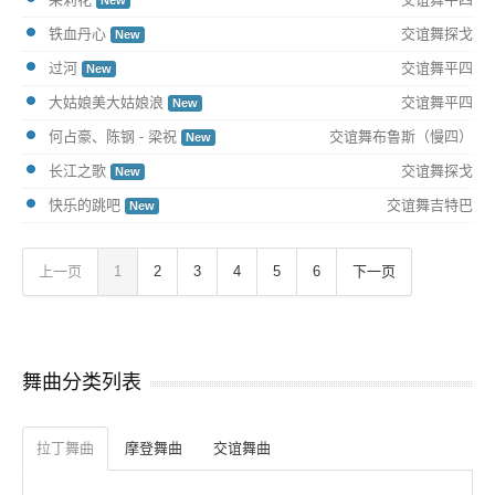
New
铁血丹心
交谊舞探戈
New
过河
交谊舞平四
New
大姑娘美大姑娘浪
交谊舞平四
New
何占豪、陈钢 - 梁祝
交谊舞布鲁斯（慢四）
New
长江之歌
交谊舞探戈
New
快乐的跳吧
交谊舞吉特巴
New
上一页
1
2
3
4
5
6
下一页
舞曲分类列表
拉丁舞曲
摩登舞曲
交谊舞曲