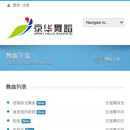
登录 / 注册
舞曲下载
主页
/
舞曲下载
music of dance download
舞曲列表
经典探戈舞曲
交谊舞探戈
New
谁是我的新郎
交谊舞平四
New
知音
交谊舞伦巴
New
茱莉花
交谊舞平四