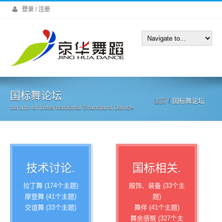
登录 / 注册
国标舞论坛
主页
/
国标舞论坛
forum of International Standard Dance
技术讨论.
国标相关.
拉丁舞 (174个主题)
服饰、装备 (33个主
摩登舞 (41个主题)
题)
交谊舞 (33个主题)
舞伴 (41个主题)
舞余感慨 (327个主