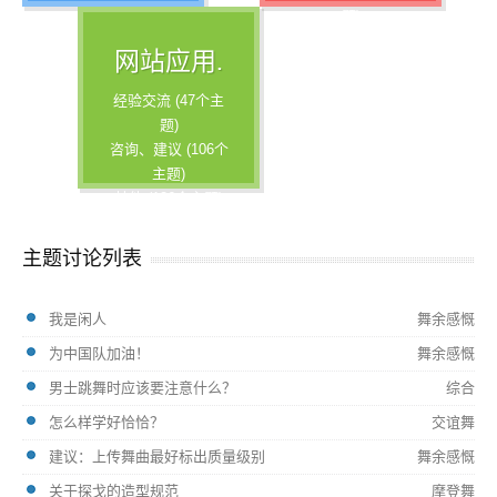
题)
综合 (85个主题)
网站应用.
经验交流 (47个主
题)
咨询、建议 (106个
主题)
其他 (136个主题)
主题讨论列表
我是闲人
舞余感慨
为中国队加油！
舞余感慨
男士跳舞时应该要注意什么？
综合
怎么样学好恰恰？
交谊舞
建议：上传舞曲最好标出质量级别
舞余感慨
关于探戈的造型规范
摩登舞