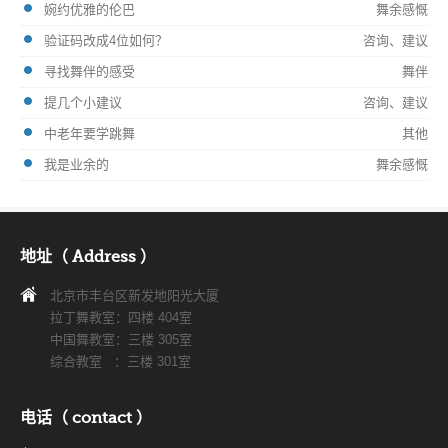
婉约优雅的伦巴
舞余感慨
验证码改成4位如何？
咨询、建议
寻找舞伴的感受
舞伴
提几个小建议
咨询、建议
中老年要学跳舞
其他
我是业余的
舞余感慨
地址（ Address ）
北京市丰台区新发地阳光大厦
拉丁舞教室：四楼 404室
中国舞教室：三楼 305室
综合教室 ：三楼 301室
电话（ contact ）