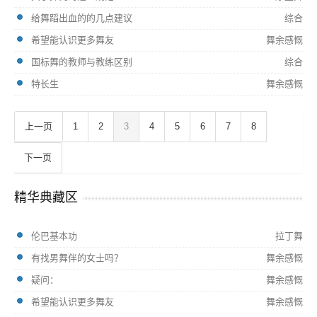
给舞蹈出血的的几点建议
综合
希望能认识更多舞友
舞余感慨
国标舞的教师与教练区别
综合
特长生
舞余感慨
上一页
1
2
3
4
5
6
7
8
下一页
精华典藏区
伦巴基本功
拉丁舞
有找男舞伴的女士吗？
舞余感慨
疑问：
舞余感慨
希望能认识更多舞友
舞余感慨