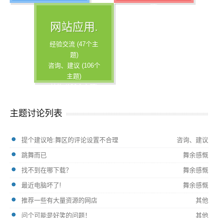
题)
综合 (85个主题)
网站应用.
经验交流 (47个主
题)
咨询、建议 (106个
主题)
其他 (136个主题)
主题讨论列表
提个建议哈:舞区的评论设置不合理
咨询、建议
跳舞而已
舞余感慨
找不到在哪下载？
舞余感慨
最近电脑坏了!
舞余感慨
推荐一些有大量资源的网店
其他
问个可能是好笑的问题！
其他