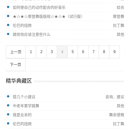
如何使自己的动作配合的好音乐
综合
★☆★☆摩登舞版版规☆★☆★（试行版）
摩登舞
伦巴的扭跨
拉丁舞
跳恰恰应该注意些什么
其他
上一页
1
2
3
4
5
6
7
8
9
下一页
精华典藏区
提几个小建议
咨询、建议
中老年要学跳舞
其他
我是业余的
舞余感慨
伦巴的扭跨
拉丁舞