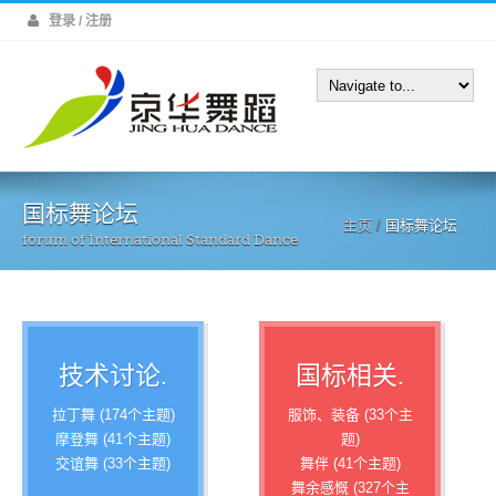
登录 / 注册
国标舞论坛
主页
/
国标舞论坛
forum of International Standard Dance
技术讨论.
国标相关.
拉丁舞 (174个主题)
服饰、装备 (33个主
摩登舞 (41个主题)
题)
交谊舞 (33个主题)
舞伴 (41个主题)
舞余感慨 (327个主