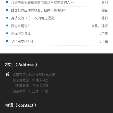
介绍与国标舞相关的电影给喜欢电影的人~~
其他
跳国标舞应注意收腹，但绝不能“挺胸”
综合
舞技交流（2）--交流促进提高
综合
我也来建议！
咨询、建议
怎样控制身体
拉丁舞
步伦巴交替基本
拉丁舞
地址（ Address ）
北京市丰台区新发地阳光大厦
拉丁舞教室：四楼 404室
中国舞教室：三楼 305室
综合教室 ：三楼 301室
电话（ contact ）