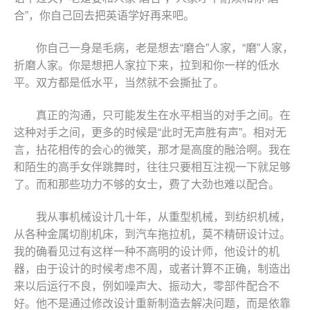
合”，你自己回去把英语学好再来吧。
你自己一身是毛病，老是想去“磨合”人家，“磨”人家，
折磨人家。你是想把人家拉下来，拉到和你一样的低水
平。双方都是低水平，当然就不会撕扯了。
真正的沟通，只可能发生在水平相当的对手之间。在
这种对手之间，更多的时候是“此时无声胜有声”。相对无
言，拈花相传的会心的微笑，那才是高度的融洽啊。我在
和陌生的高手女伴跳舞时，往往只要相互注视一下就足够
了。而和那些功力不够的女士，费了大劲也难以配合。
我从事机械设计几十年，从重型机械，到纺织机械，
从各种金属切削机床，到汽车拖拉机，莫不精研设计过。
我的确看见过有这样一种不高明的设计师，他设计的机
器，由于设计的时候考虑不周，或者计算不正确，制造出
来以后运行不良，例如噪声大、振动大，零部件配合不
好。他不是通过修改设计重新制造去解决问题，而是依靠