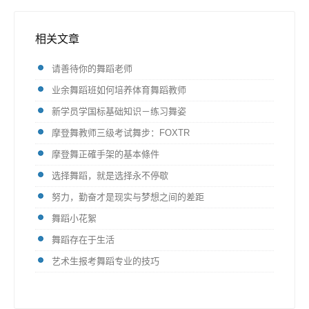
相关文章
请善待你的舞蹈老师
业余舞蹈班如何培养体育舞蹈教师
新学员学国标基础知识－练习舞姿
摩登舞教师三级考试舞步：FOXTR
摩登舞正確手架的基本條件
选择舞蹈，就是选择永不停歇
努力，勤奋才是现实与梦想之间的差距
舞蹈小花絮
舞蹈存在于生活
艺术生报考舞蹈专业的技巧