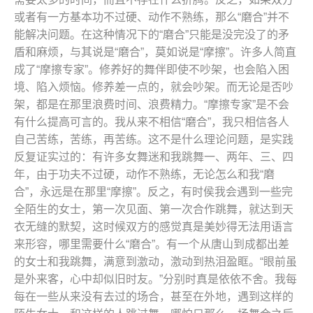
或者有一方基本功不过硬、动作不熟练，那么“磨合”并不
能解决问题。在这种情况下的“磨合”只能是没完没了的矛
盾和麻烦，与其说是“磨合”，莫如说是“摩擦”。许多人简直
成了“摩擦专家”。修养好的舞伴即使不吵架，也会陷入困
境、陷入烦恼。修养差一点的，就会吵架。而无论是否吵
架，都是在那里浪费时间、浪费精力。“摩擦专家”是不会
有什么提高可言的。我从来不相信“磨合”，我只相信各人
自己苦练，苦练，再苦练。这不是什么理论问题，是实践
反复证实过的：有许多女舞迷和我跳舞一、两年、三、四
年，由于功夫不过硬，动作不熟练，无论怎么和我“磨
合”，永远是在那里“摩擦”。反之，有时侯我会遇到一些完
全陌生的女士，第一次见面、第一次合作跳舞，就达到天
衣无缝的默契，这时候双方的感觉真是美妙得无法用语言
来形容，哪里需要什么“磨合”。有一个从唐山到成都出差
的女士和我跳舞，满意到激动，激动到热泪盈眶。“眼前虽
是外来客，心中却似旧时友。”分别时真是依依不舍。我每
每在一些从来没有去过的场合，甚至在外地，遇到这样的