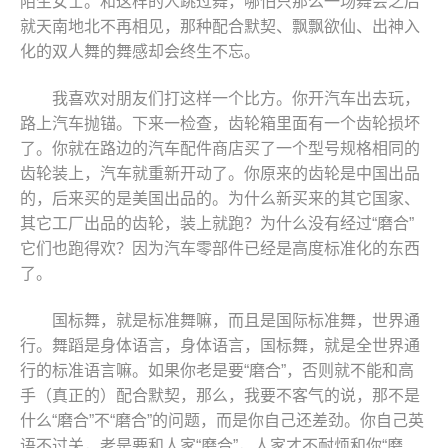
陌生女士。和这样的人跳过舞，哪怕只那么一场舞会之后
就天南地北不再相见，那种配合默契、飘飘欲仙、出神入
化的双人舞的舞感却会终生不忘。
我喜欢对朋友们打这样一个比方。你开汽车出去玩，
路上汽车抛锚。下来一检查，齿轮箱里面有一个齿轮损坏
了。你就在路边的汽车配件商店买了一个型号规格相同的
齿轮装上，汽车就重新开动了。你原来的齿轮是中国出品
的，后来买的是美国出品的。为什么新买来的其它国家、
其它工厂出品的齿轮，装上就跑？为什么没有经过“磨合”
它们也跑得欢？因为汽车零部件已经是高度标准化的东西
了。
国标舞，就是标准舞嘛，而且是国际标准舞，世界通
行。舞蹈是身体语言，身体语言，国标舞，就是全世界通
行的标准语言嘛。如果你老是要“磨合”，否则就不能和高
手（真正的）配合默契，那么，我要不客气的说，那不是
什么“磨合”不“磨合”的问题，而是你自己还差劲。你自己英
语不过关，老是要和人家“磨合”，人家才不耐烦和你“磨