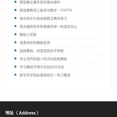
摩登舞正確手架的基本條件
摩登舞教师三级考试舞步：FOXTR
维也纳华尔兹自娱跳法舞步练习
离合器和剎车和角度和单一轨道及向心
舞蹈小花絮
请善待你的舞蹈老师
选择舞蹈，就是选择永不停歇
非尘世的和超人的活动就是舞蹈
学习舞蹈不得不记住的15句话
新学员学国标基础知识－练习舞姿
地址（ Address ）